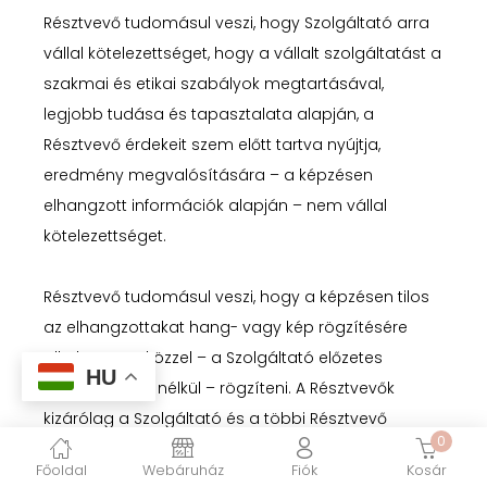
Résztvevő tudomásul veszi, hogy Szolgáltató arra
vállal kötelezettséget, hogy a vállalt szolgáltatást a
szakmai és etikai szabályok megtartásával,
legjobb tudása és tapasztalata alapján, a
Résztvevő érdekeit szem előtt tartva nyújtja,
eredmény megvalósítására – a képzésen
elhangzott információk alapján – nem vállal
kötelezettséget.
Résztvevő tudomásul veszi, hogy a képzésen tilos
az elhangzottakat hang- vagy kép rögzítésére
alkalmas eszközzel – a Szolgáltató előzetes
HU
hozzájárulása nélkül – rögzíteni. A Résztvevők
kizárólag a Szolgáltató és a többi Résztvevő
0
előzetes hozzájárulásával jogosultak felvételeket
Főoldal
Webáruház
Fiók
Kosár
készíteni a képzés során.