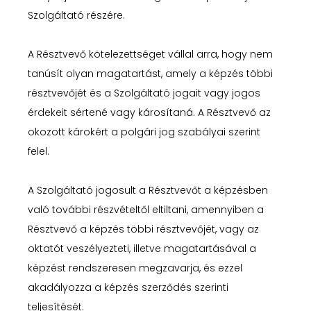
Szolgáltató részére.
A Résztvevő kötelezettséget vállal arra, hogy nem
tanúsít olyan magatartást, amely a képzés többi
résztvevőjét és a Szolgáltató jogait vagy jogos
érdekeit sértené vagy károsítaná. A Résztvevő az
okozott károkért a polgári jog szabályai szerint
felel.
A Szolgáltató jogosult a Résztvevőt a képzésben
való további részvételtől eltiltani, amennyiben a
Résztvevő a képzés többi résztvevőjét, vagy az
oktatót veszélyezteti, illetve magatartásával a
képzést rendszeresen megzavarja, és ezzel
akadályozza a képzés szerződés szerinti
teljesítését.