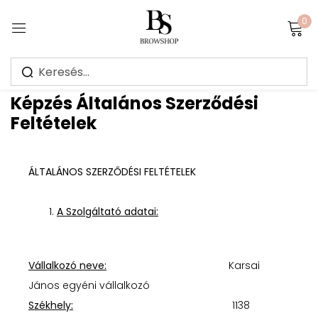
0
Sign in
Képzés Általános Szerződési
Feltételek
Jegyezz meg
Elfelejtett jelszó?
ÁLTALÁNOS SZERZŐDÉSI FELTÉTELEK
Bejelentkezés
A Szolgáltató adatai:
Create an account
Vállalkozó neve:
Karsai
János egyéni vállalkozó
Székhely:
1138