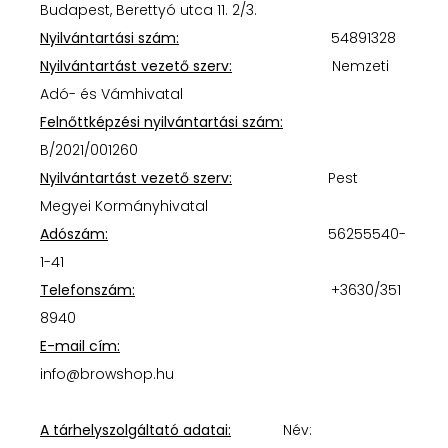
Budapest, Berettyó utca 11. 2/3.
Nyilvántartási szám:
54891328
Nyilvántartást vezető szerv:
Nemzeti
Adó- és Vámhivatal
Felnőttképzési nyilvántartási szám:
B/2021/001260
Nyilvántartást vezető szerv:
Pest
Megyei Kormányhivatal
Adószám:
56255540-
1-41
Telefonszám:
+3630/351
8940
E-mail cím:
info@browshop.hu
A tárhelyszolgáltató adatai:
Név: