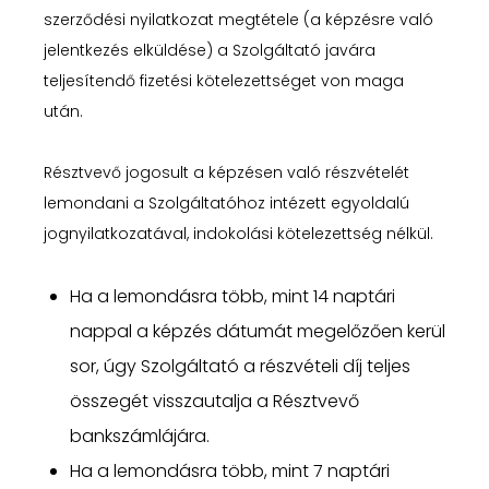
szerződési nyilatkozat megtétele (a képzésre való
jelentkezés elküldése) a Szolgáltató javára
teljesítendő fizetési kötelezettséget von maga
után.
Résztvevő jogosult a képzésen való részvételét
lemondani a Szolgáltatóhoz intézett egyoldalú
jognyilatkozatával, indokolási kötelezettség nélkül.
Ha a lemondásra több, mint 14 naptári
nappal a képzés dátumát megelőzően kerül
sor, úgy Szolgáltató a részvételi díj teljes
összegét visszautalja a Résztvevő
bankszámlájára.
Ha a lemondásra több, mint 7 naptári