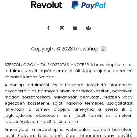
Copyright © 2023
browshop
SZERZŐI JOGOK – TÁJÉKOZTATÁS – KÖTBÉR A browshop.hu teljes
tartalma szerzői jogvédelem alatt áll. A jogtulajdonos a szerző
Karsainé Kardos Szabina.
A honlap tartalmáról, és a honlapról letölthető információs
anyagokról tilos bármilyen olyan másolatot készíteni, bármilyen
módon sokszorosítani, nyilvánosan bemutatni, részben vagy
egészben közzétenni, saját hasonló terméket, szolgáltatást
létrehozni a termék alapján, amelyhez a szerző ill. a
jogtulajdonos előzetesen nem járult hozzá, és amelyen
szerzőségük nem került feltüntetésre.
Amennyiben a browshop.hu weboldalon szereplő bármilyen
saját (szöveg, képi, videó, ábra, infografika vagy egyéb)