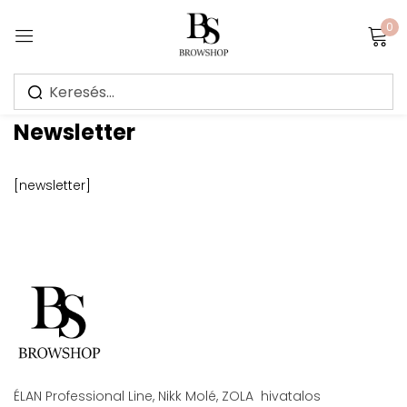
0
Sign in
Newsletter
[newsletter]
Jegyezz meg
Elfelejtett jelszó?
Bejelentkezés
Create an account
ÉLAN Professional Line, Nikk Molé, ZOLA hivatalos