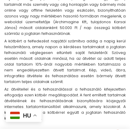
tartalmát más személy vagy cég honlapján vagy bármely más
online vagy offline felületén vagy eszközén, bizonyíthatóan
azonos vagy nagy mértékben hasonló formában megjelenik, a
weboldal üzemeltetője (Archimagine Kft., tulajdonos Karsai
János) másolt oldalanként 50.000 Ft / nap összegű kötbért
számláz a jogtalan felhasználónak.
A kötbért a felfedezést napjától számítva addig a napig kerül
felszámításra, amely napon a kérdéses tartalmakat a jogtalan
felhasználó véglegesen eltünteti saját felületéről. Szöveg
esetén másolt oldalnak minősül, ha az átvétel az adott teljes
oldal tartalom 10%-ánál nagyobb mértékben tartalmazza a
nem engedélyezetten átvett tartalmat. Kép, videó, ábra,
infografika átvétele és felhasználása esetén bármely átvett
tartalom teljes oldalnak számít.
Az átvétellel és a felhasználással a felhasználó kifejezetten
elfogadja ezen kötbér megállapodást. A fent említett tartalmak
átvételének és felhasználásának bizonyítására közjegyzői
internetes tartalomtanúsítást alkalmazunk, amely közokirat. A
közokirat költségét a kötbérrel együtt a jogtalan felhasználó
HU
köteles megtéríteni.