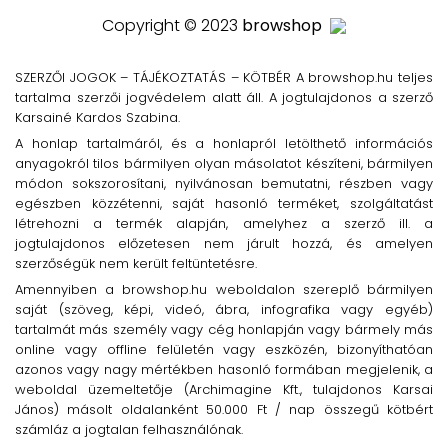
Copyright © 2023
browshop
SZERZŐI JOGOK – TÁJÉKOZTATÁS – KÖTBÉR A browshop.hu teljes
tartalma szerzői jogvédelem alatt áll. A jogtulajdonos a szerző
Karsainé Kardos Szabina.
A honlap tartalmáról, és a honlapról letölthető információs
anyagokról tilos bármilyen olyan másolatot készíteni, bármilyen
módon sokszorosítani, nyilvánosan bemutatni, részben vagy
egészben közzétenni, saját hasonló terméket, szolgáltatást
létrehozni a termék alapján, amelyhez a szerző ill. a
jogtulajdonos előzetesen nem járult hozzá, és amelyen
szerzőségük nem került feltüntetésre.
Amennyiben a browshop.hu weboldalon szereplő bármilyen
saját (szöveg, képi, videó, ábra, infografika vagy egyéb)
tartalmát más személy vagy cég honlapján vagy bármely más
online vagy offline felületén vagy eszközén, bizonyíthatóan
azonos vagy nagy mértékben hasonló formában megjelenik, a
weboldal üzemeltetője (Archimagine Kft., tulajdonos Karsai
János) másolt oldalanként 50.000 Ft / nap összegű kötbért
számláz a jogtalan felhasználónak.