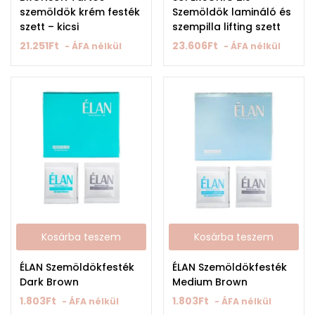
szemöldök krém festék
Szemöldök lamináló és
szett – kicsi
szempilla lifting szett
21.251
Ft
23.606
Ft
- ÁFA nélkül
- ÁFA nélkül
Kosárba teszem
Kosárba teszem
ÉLAN Szemöldökfesték
ÉLAN Szemöldökfesték
Dark Brown
Medium Brown
1.803
Ft
1.803
Ft
- ÁFA nélkül
- ÁFA nélkül