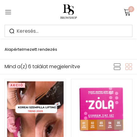
0
Sign in
Alapértelmezett rendezés
Mind a(z) 6 találat megjelenítve
Jegyezz meg
Elfelejtett jelszó?
AKCIÓ
Bejelentkezés
Create an account