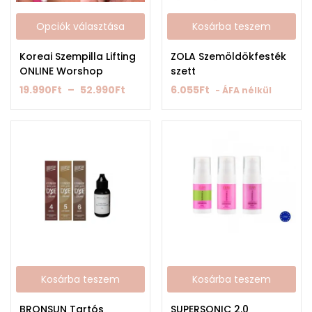
Opciók választása
Kosárba teszem
Koreai Szempilla Lifting
ZOLA Szemöldökfesték
ONLINE Worshop
szett
19.990
Ft
–
52.990
Ft
6.055
Ft
- ÁFA nélkül
Kosárba teszem
Kosárba teszem
BRONSUN Tartós
SUPERSONIC 2.0