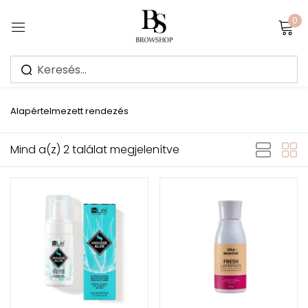
0
Sign in
Alapértelmezett rendezés
Mind a(z) 2 találat megjelenítve
Jegyezz meg
Elfelejtett jelszó?
Bejelentkezés
Create an account