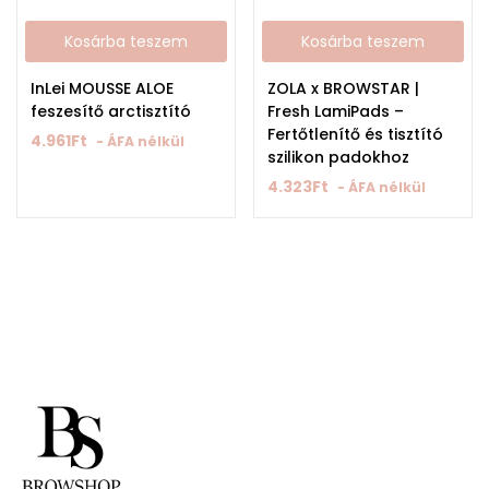
Kosárba teszem
Kosárba teszem
InLei MOUSSE ALOE
ZOLA x BROWSTAR |
feszesítő arctisztító
Fresh LamiPads –
Fertőtlenítő és tisztító
4.961
Ft
- ÁFA nélkül
szilikon padokhoz
4.323
Ft
- ÁFA nélkül