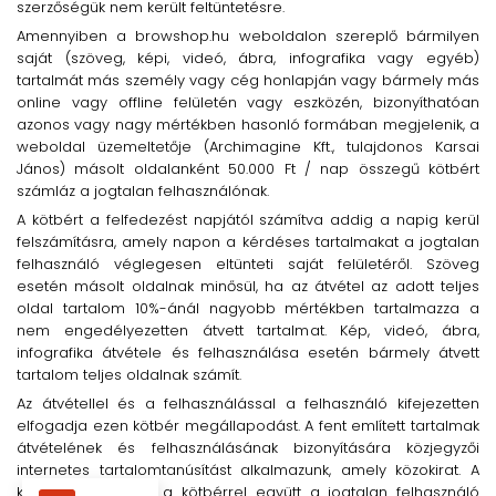
szerzőségük nem került feltüntetésre.
Amennyiben a browshop.hu weboldalon szereplő bármilyen
saját (szöveg, képi, videó, ábra, infografika vagy egyéb)
tartalmát más személy vagy cég honlapján vagy bármely más
online vagy offline felületén vagy eszközén, bizonyíthatóan
azonos vagy nagy mértékben hasonló formában megjelenik, a
weboldal üzemeltetője (Archimagine Kft., tulajdonos Karsai
János) másolt oldalanként 50.000 Ft / nap összegű kötbért
számláz a jogtalan felhasználónak.
A kötbért a felfedezést napjától számítva addig a napig kerül
felszámításra, amely napon a kérdéses tartalmakat a jogtalan
felhasználó véglegesen eltünteti saját felületéről. Szöveg
esetén másolt oldalnak minősül, ha az átvétel az adott teljes
oldal tartalom 10%-ánál nagyobb mértékben tartalmazza a
nem engedélyezetten átvett tartalmat. Kép, videó, ábra,
infografika átvétele és felhasználása esetén bármely átvett
tartalom teljes oldalnak számít.
Az átvétellel és a felhasználással a felhasználó kifejezetten
elfogadja ezen kötbér megállapodást. A fent említett tartalmak
átvételének és felhasználásának bizonyítására közjegyzői
internetes tartalomtanúsítást alkalmazunk, amely közokirat. A
közokirat költségét a kötbérrel együtt a jogtalan felhasználó