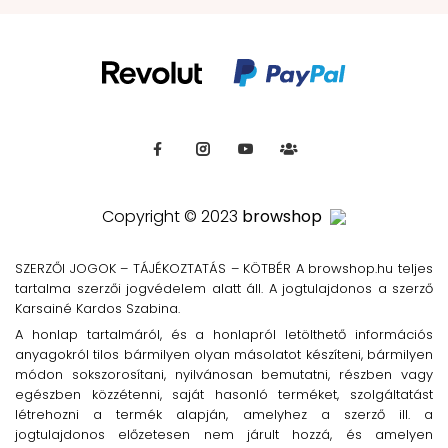
Copyright © 2023
browshop
SZERZŐI JOGOK – TÁJÉKOZTATÁS – KÖTBÉR A browshop.hu teljes
tartalma szerzői jogvédelem alatt áll. A jogtulajdonos a szerző
Karsainé Kardos Szabina.
A honlap tartalmáról, és a honlapról letölthető információs
anyagokról tilos bármilyen olyan másolatot készíteni, bármilyen
módon sokszorosítani, nyilvánosan bemutatni, részben vagy
egészben közzétenni, saját hasonló terméket, szolgáltatást
létrehozni a termék alapján, amelyhez a szerző ill. a
jogtulajdonos előzetesen nem járult hozzá, és amelyen