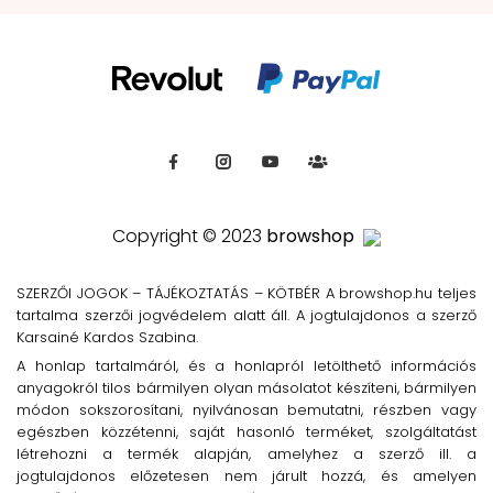
Copyright © 2023
browshop
SZERZŐI JOGOK – TÁJÉKOZTATÁS – KÖTBÉR A browshop.hu teljes
tartalma szerzői jogvédelem alatt áll. A jogtulajdonos a szerző
Karsainé Kardos Szabina.
A honlap tartalmáról, és a honlapról letölthető információs
anyagokról tilos bármilyen olyan másolatot készíteni, bármilyen
módon sokszorosítani, nyilvánosan bemutatni, részben vagy
egészben közzétenni, saját hasonló terméket, szolgáltatást
létrehozni a termék alapján, amelyhez a szerző ill. a
jogtulajdonos előzetesen nem járult hozzá, és amelyen