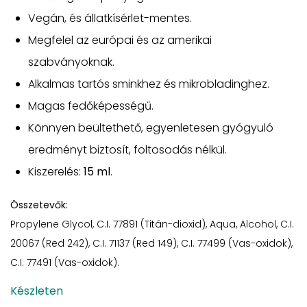
Vegán, és állatkísérlet-mentes.
Megfelel az európai és az amerikai
szabványoknak.
Alkalmas tartós sminkhez és mikrobladinghez.
Magas fedőképességű.
Könnyen beültethető, egyenletesen gyógyuló
eredményt biztosít, foltosodás nélkül.
Kiszerelés:
15 ml
.
Összetevők:
Propylene Glycol, C.I. 77891 (Titán-dioxid), Aqua, Alcohol, C.I.
20067 (Red 242), C.I. 71137 (Red 149), C.I. 77499 (Vas-oxidok),
C.I. 77491 (Vas-oxidok).
Készleten