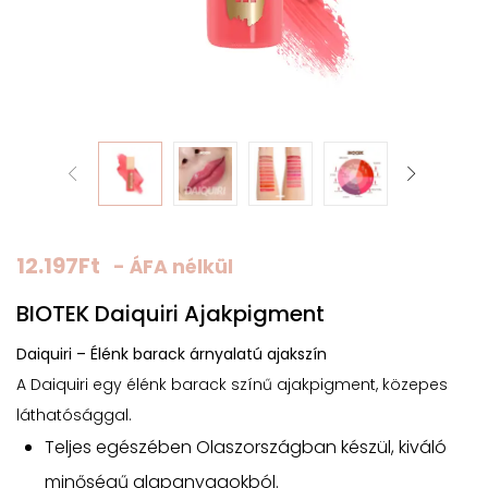
12.197
Ft
- ÁFA nélkül
BIOTEK Daiquiri Ajakpigment
Daiquiri – Élénk barack árnyalatú ajakszín
A Daiquiri egy élénk barack színű ajakpigment, közepes
láthatósággal.
Teljes egészében Olaszországban készül, kiváló
minőségű alapanyagokból.