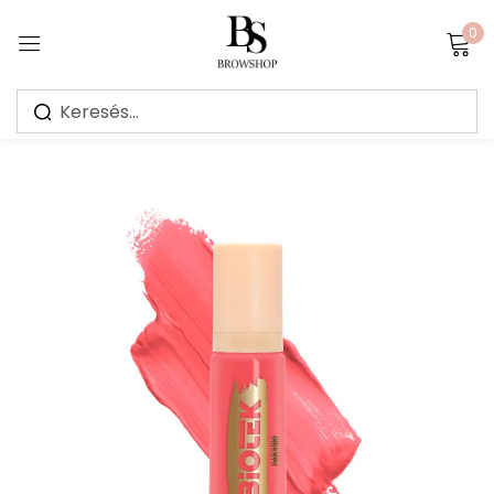
0
Sign in
Jegyezz meg
Elfelejtett jelszó?
Bejelentkezés
Create an account