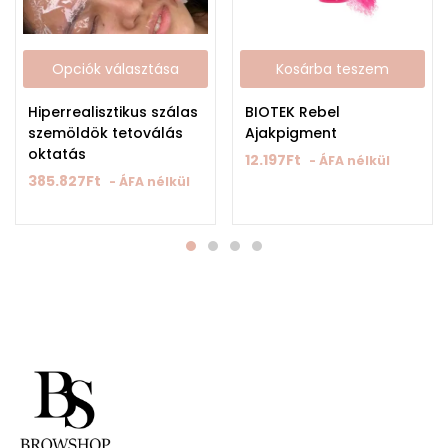
Opciók választása
Kosárba teszem
Hiperrealisztikus szálas
BIOTEK Rebel
szemöldök tetoválás
Ajakpigment
oktatás
12.197
Ft
- ÁFA nélkül
385.827
Ft
- ÁFA nélkül