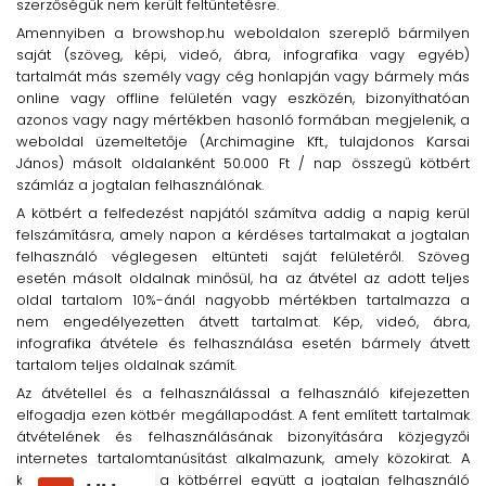
szerzőségük nem került feltüntetésre.
Amennyiben a browshop.hu weboldalon szereplő bármilyen
saját (szöveg, képi, videó, ábra, infografika vagy egyéb)
tartalmát más személy vagy cég honlapján vagy bármely más
online vagy offline felületén vagy eszközén, bizonyíthatóan
azonos vagy nagy mértékben hasonló formában megjelenik, a
weboldal üzemeltetője (Archimagine Kft., tulajdonos Karsai
János) másolt oldalanként 50.000 Ft / nap összegű kötbért
számláz a jogtalan felhasználónak.
A kötbért a felfedezést napjától számítva addig a napig kerül
felszámításra, amely napon a kérdéses tartalmakat a jogtalan
felhasználó véglegesen eltünteti saját felületéről. Szöveg
esetén másolt oldalnak minősül, ha az átvétel az adott teljes
oldal tartalom 10%-ánál nagyobb mértékben tartalmazza a
nem engedélyezetten átvett tartalmat. Kép, videó, ábra,
infografika átvétele és felhasználása esetén bármely átvett
tartalom teljes oldalnak számít.
Az átvétellel és a felhasználással a felhasználó kifejezetten
elfogadja ezen kötbér megállapodást. A fent említett tartalmak
átvételének és felhasználásának bizonyítására közjegyzői
internetes tartalomtanúsítást alkalmazunk, amely közokirat. A
közokirat költségét a kötbérrel együtt a jogtalan felhasználó