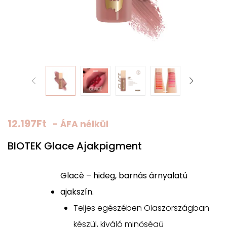
12.197
Ft
- ÁFA nélkül
BIOTEK Glace Ajakpigment
Glacè – hideg, barnás árnyalatú
ajakszín.
Teljes egészében Olaszországban
készül, kiváló minőségű