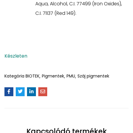
Aqua, Alcohol, C.I. 77499 (Iron Oxides),
C.I. 71137 (Red 149).
Készleten
Kategória
BIOTEK
Pigmentek
PMU
Száj pigmentek
Kapcsolódó termékek