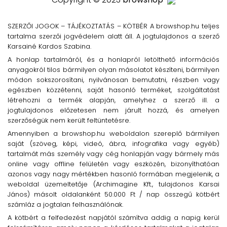
SZERZŐI JOGOK – TÁJÉKOZTATÁS – KÖTBÉR A browshop.hu teljes
tartalma szerzői jogvédelem alatt áll. A jogtulajdonos a szerző
Karsainé Kardos Szabina.
A honlap tartalmáról, és a honlapról letölthető információs
anyagokról tilos bármilyen olyan másolatot készíteni, bármilyen
módon sokszorosítani, nyilvánosan bemutatni, részben vagy
egészben közzétenni, saját hasonló terméket, szolgáltatást
létrehozni a termék alapján, amelyhez a szerző ill. a
jogtulajdonos előzetesen nem járult hozzá, és amelyen
szerzőségük nem került feltüntetésre.
Amennyiben a browshop.hu weboldalon szereplő bármilyen
saját (szöveg, képi, videó, ábra, infografika vagy egyéb)
tartalmát más személy vagy cég honlapján vagy bármely más
online vagy offline felületén vagy eszközén, bizonyíthatóan
azonos vagy nagy mértékben hasonló formában megjelenik, a
weboldal üzemeltetője (Archimagine Kft., tulajdonos Karsai
János) másolt oldalanként 50.000 Ft / nap összegű kötbért
számláz a jogtalan felhasználónak.
A kötbért a felfedezést napjától számítva addig a napig kerül