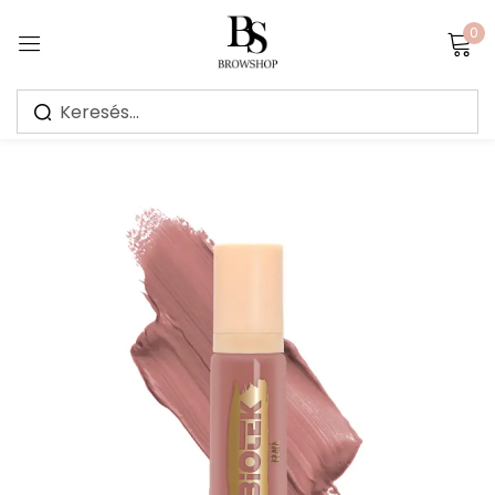
0
Sign in
Jegyezz meg
Elfelejtett jelszó?
Bejelentkezés
Create an account