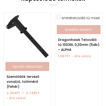
Kosárba teszem
Dragonhawk Tetováló
tű 1003RL 0,30mm (5db)
– ALPHA
1.567
Ft
- ÁFA nélkül
Opciók választása
Szemöldök tervező
vonalzó, tolómérő
(Fehér)
2.354
Ft
–
2.748
Ft
- ÁFA nélkül