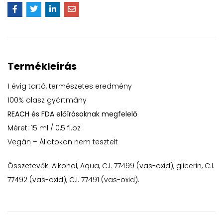
Termékleírás
1 évig tartó, természetes eredmény
100% olasz gyártmány
REACH és FDA előírásoknak megfelelő
Méret: 15 ml / 0,5 fl.oz
Vegán – Állatokon nem tesztelt
Összetevők: Alkohol, Aqua, C.I. 77499 (vas-oxid), glicerin, C.I.
77492 (vas-oxid), C.I. 77491 (vas-oxid).