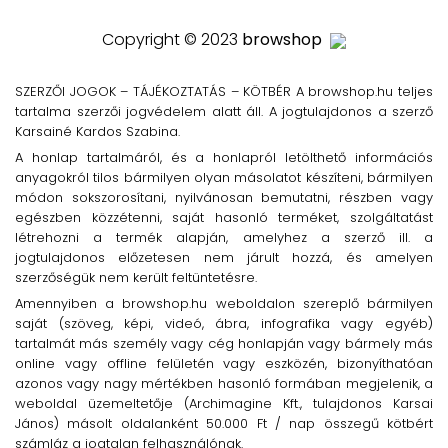
Copyright © 2023
browshop
SZERZŐI JOGOK – TÁJÉKOZTATÁS – KÖTBÉR A browshop.hu teljes
tartalma szerzői jogvédelem alatt áll. A jogtulajdonos a szerző
Karsainé Kardos Szabina.
A honlap tartalmáról, és a honlapról letölthető információs
anyagokról tilos bármilyen olyan másolatot készíteni, bármilyen
módon sokszorosítani, nyilvánosan bemutatni, részben vagy
egészben közzétenni, saját hasonló terméket, szolgáltatást
létrehozni a termék alapján, amelyhez a szerző ill. a
jogtulajdonos előzetesen nem járult hozzá, és amelyen
szerzőségük nem került feltüntetésre.
Amennyiben a browshop.hu weboldalon szereplő bármilyen
saját (szöveg, képi, videó, ábra, infografika vagy egyéb)
tartalmát más személy vagy cég honlapján vagy bármely más
online vagy offline felületén vagy eszközén, bizonyíthatóan
azonos vagy nagy mértékben hasonló formában megjelenik, a
weboldal üzemeltetője (Archimagine Kft., tulajdonos Karsai
János) másolt oldalanként 50.000 Ft / nap összegű kötbért
számláz a jogtalan felhasználónak.