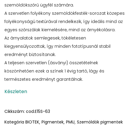
szemöldökszőrű ügyfél számára.
A szervetlen folyékony szemöldökfesték-sorozat közepes
folyékonyságú textúrával rendelkezik, így ideális mind az
egyes szőrszálak kiemelésére, mind az árnyékolásra.
Az árnyalatok semlegesek, tökéletesen
kiegyensúlyozottak, így minden fototípusnál stabil
eredményt biztosítanak.
A teljesen szervetlen (ásványi) összetételnek
köszönhetően ezek a színek 1 évig tartó, lágy és
természetes eredményt garantálnak.
Készleten
Cikkszám:
cod.E15S-63
Kategória
BIOTEK
Pigmentek
PMU
Szemöldök pigmentek