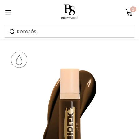
0
Sign in
Jegyezz meg
Elfelejtett jelszó?
Bejelentkezés
Create an account