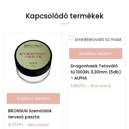
Kapcsolódó termékek
Kosárba teszem
Dragonhawk Tetováló
tű 1003RL 0,30mm (5db)
– ALPHA
1.567
Ft
- ÁFA nélkül
Kosárba teszem
BRONSUN Szemöldök
tervező paszta
4.717
Ft
- ÁFA nélkül