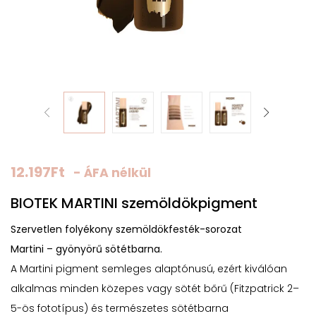
12.197
Ft
- ÁFA nélkül
BIOTEK MARTINI szemöldökpigment
Szervetlen folyékony szemöldökfesték-sorozat
Martini – gyönyörű sötétbarna.
A Martini pigment semleges alaptónusú, ezért kiválóan
alkalmas minden közepes vagy sötét bőrű (Fitzpatrick 2–
5-ös fototípus) és természetes sötétbarna