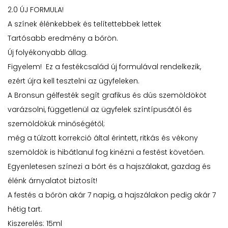
2.0 ÚJ FORMULA!
A színek élénkebbek és telítettebbek lettek
Tartósabb eredmény a bőrön.
Új folyékonyabb állag.
Figyelem! Ez a festékcsalád új formulával rendelkezik,
ezért újra kell tesztelni az ügyfeleken.
A Bronsun gélfesték segít grafikus és dús szemöldököt
varázsolni, függetlenül az ügyfelek színtípusától és
szemöldökük minőségétől;
még a túlzott korrekció által érintett, ritkás és vékony
szemöldök is hibátlanul fog kinézni a festést követően.
Egyenletesen színezi a bőrt és a hajszálakat, gazdag és
élénk árnyalatot biztosít!
A festés a bőrön akár 7 napig, a hajszálakon pedig akár 7
hétig tart.
Kiszerelés: 15ml