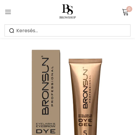
0
Sign in
Jegyezz meg
Elfelejtett jelszó?
Bejelentkezés
Create an account