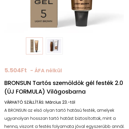
5.504
Ft
- ÁFA nélkül
BRONSUN Tartós szemöldök gél festék 2.0
(ÚJ FORMULA) Világosbarna
VÁRHATÓ SZÁLLÍTÁS: Március 23.-tól
A BRONSUN az első olyan tartó hatású festék, amelyek
ugyanolyan hosszan tartó hatást biztosítottak, mint a
henna, viszont a festés folyamata jóval egyszerűbb annál.