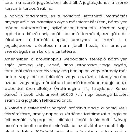
tartalma szerzői jogvédelem alatt áll. A jogtulajdonos a szerző
Karsainé Kardos Szabina.
A honlap tartalmáról, és a honlapról letölthető információs
anyagokról tilos bármilyen olyan másolatot készíteni, bármilyen
módon sokszorosítani, nyilvánosan bemutatni, részben vagy
egészben közzétenni, saját hasonló terméket, szolgáltatást
létrehozni a termék alapján, amelyhez a szerző ill. a
jogtulajdonos előzetesen nem járult hozzá, és amelyen
szerzőségük nem került feltüntetésre.
Amennyiben a browshop.hu weboldalon szereplő bármilyen
saját (szöveg, képi, videó, ábra, infografika vagy egyéb)
tartalmát más személy vagy cég honlapján vagy bármely más
online vagy offline felületén vagy eszközén, bizonyíthatóan
azonos vagy nagy mértékben hasonló formában megjelenik, a
weboldal üzemeltetője (Archimagine Kft., tulajdonos Karsai
János) másolt oldalanként 50.000 Ft / nap összegű kötbért
számláz a jogtalan felhasználónak.
A kötbért a felfedezést napjától számítva addig a napig kerül
felszámításra, amely napon a kérdéses tartalmakat a jogtalan
felhasználó véglegesen eltünteti saját felületéről. Szöveg
esetén másolt oldalnak minősül, ha az átvétel az adott teljes
oldal tartalom 10%-ánál nagyobb mértékben tartalmazza a