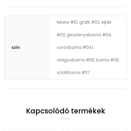
fekete #01, grafit #02, éjkék
#03, gesztenyebarna #04,
szín
vörösbarna #04.1,
világosbarna #05, barna #06,
sötétbarna #07
Kapcsolódó termékek