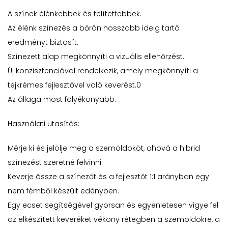
A színek élénkebbek és telítettebbek.
Az élénk színezés a bőrön hosszabb ideig tartó
eredményt biztosít.
Színezett alap megkönnyíti a vizuális ellenőrzést.
Új konzisztenciával rendelkezik, amely megkönnyíti a
tejkrémes fejlesztővel való keverést.0
Az állaga most folyékonyabb.
Használati utasítás:
Mérje ki és jelölje meg a szemöldököt, ahová a hibrid
színezést szeretné felvinni.
Keverje össze a színezőt és a fejlesztőt 1:1 arányban egy
nem fémből készült edényben.
Egy ecset segítségével gyorsan és egyenletesen vigye fel
az elkészített keveréket vékony rétegben a szemöldökre, a