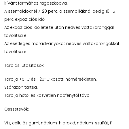
kívánt formához ragaszkodva.
A szemöldöknél 7-20 perc, a szempilláknál pedig 10-15
perc expozíciós idő.
Az expozíciós idő letelte után nedves vattakoronggal
távolítsa el.
Az esetleges maradványokat nedves vattakorongokkal
távolítsa el.
Tárolási utasítások:
Tárolja +5°C és +25°C közötti hőmérsékleten.
Szárazon tartsa.
Tárolja hőtől és közvetlen napfénytől távol.
Összetevők:
Víz, cellulóz gumi, nátrium-hidroxid, nátrium-szulfát, P-