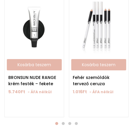
Kosárba teszem
Kosárba teszem
BRONSUN NUDE RANGE
Fehér szemöldök
krém festék – fekete
tervező ceruza
5.740
Ft
1.016
Ft
- ÁFA nélkül
- ÁFA nélkül