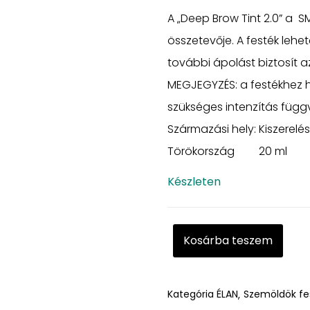
A „Deep Brow Tint 2.0” a 
összetevője. A festék lehet
további ápolást biztosít az
MEGJEGYZÉS: a festékhez h
szükséges intenzítás füg
Származási hely:
Kiszerelés
Törökország
20 ml
Készleten
Kosárba teszem
Kategória
ÉLAN
Szemöldök fe