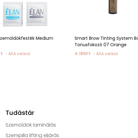
Szemöldökfesték Medium
Smart Brow Tinting System B
Tonusfokozó 07 Orange
Ft
4.165
Ft
- ÁFA nélkül
- ÁFA nélkül
Tudástár
Szemöldök laminálás
Szempilla lifting eljárás