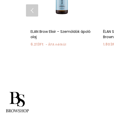
ELAN Brow Elixir – Szemöldök ápoló
ÉLAN 
olaj
Brown
6.213
Ft
1.803
- ÁFA nélkül