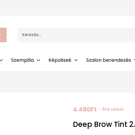
Szempilla
Képzések
Szalon berendezés
4.480
Ft
- ÁFA nélkül
Deep Brow Tint 2