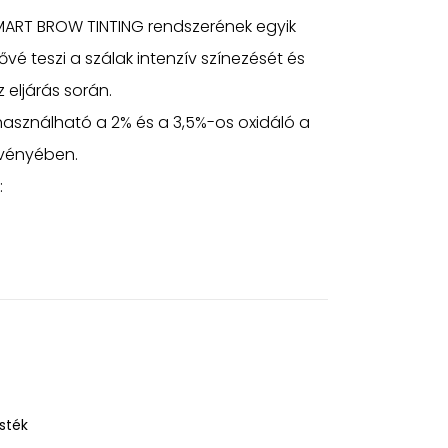
SMART BROW TINTING rendszerének egyik
ővé teszi a szálak intenzív színezését és
 eljárás során.
asználható a 2% és a 3,5%-os oxidáló a
gvényében.
:
sték