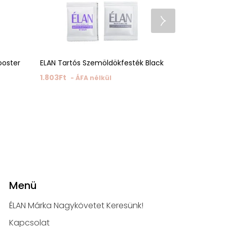
ooster
ELAN Tartós Szemöldökfesték Black
SUPERSONIC
laminálás és
1.803
Ft
- ÁFA nélkül
rendszer 10
7.0
7.843
Ft
Menü
ÉLAN Márka Nagykövetet Keresünk!
Kapcsolat