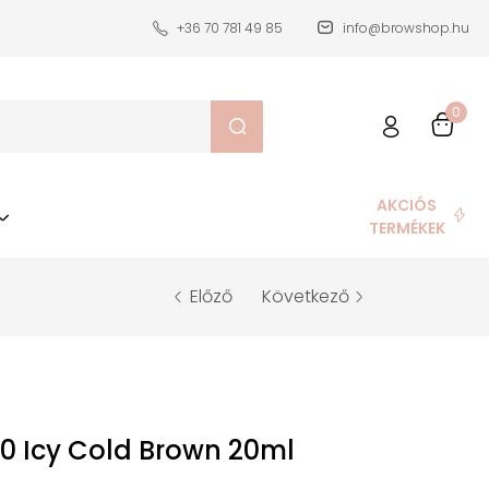
+36 70 781 49 85
info@browshop.hu
0
AKCIÓS
TERMÉKEK
Előző
Következő
.0 Icy Cold Brown 20ml