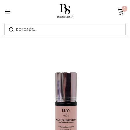
0
Sign in
Jegyezz meg
Elfelejtett jelszó?
Bejelentkezés
Create an account