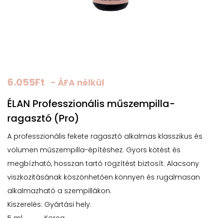
6.055
Ft
- ÁFA nélkül
ÉLAN Professzionális műszempilla-
ragasztó (Pro)
A professzionális fekete ragasztó alkalmas klasszikus és
volumen műszempilla-építéshez. Gyors kötést és
megbízható, hosszan tartó rögzítést biztosít. Alacsony
viszkozitásának köszönhetően könnyen és rugalmasan
alkalmazható a szempillákon.
Kiszerelés:
Gyártási hely: