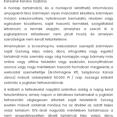
Karsainé Kardos Szabina.
A honlap tartalmáról, és a honlapról letölthető információs
anyagokról tilos bármilyen olyan másolatot készíteni, bármilyen
módon sokszorosítani, nyilvánosan bemutatni, részben vagy
egészben közzétenni, saját hasonló terméket, szolgáltatást
létrehozni a termék alapján, amelyhez a szerző ill. a
jogtulajdonos előzetesen nem járult hozzá, és amelyen
szerzőségük nem került feltüntetésre.
Amennyiben a browshop.hu weboldalon szereplő bármilyen
saját (szöveg, képi, videó, ábra, infografika vagy egyéb)
tartalmát más személy vagy cég honlapján vagy bármely más
online vagy offline felületén vagy eszközén, bizonyíthatóan
azonos vagy nagy mértékben hasonló formában megjelenik, a
weboldal üzemeltetője (Archimagine Kft., tulajdonos Karsai
János) másolt oldalanként 50.000 Ft / nap összegű kötbért
számláz a jogtalan felhasználónak.
A kötbért a felfedezést napjától számítva addig a napig kerül
felszámításra, amely napon a kérdéses tartalmakat a jogtalan
felhasználó véglegesen eltünteti saját felületéről. Szöveg
esetén másolt oldalnak minősül, ha az átvétel az adott teljes
oldal tartalom 10%-ánál nagyobb mértékben tartalmazza a
nem engedélyezetten átvett tartalmat. Kép, videó, ábra,