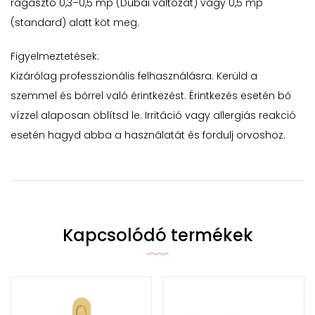
ragasztó 0,3–0,5 mp (Dubai változat) vagy 0,5 mp
(standard) alatt köt meg.
Figyelmeztetések:
Kizárólag professzionális felhasználásra. Kerüld a
szemmel és bőrrel való érintkezést. Érintkezés esetén bő
vízzel alaposan öblítsd le. Irritáció vagy allergiás reakció
esetén hagyd abba a használatát és fordulj orvoshoz.
Kapcsolódó termékek