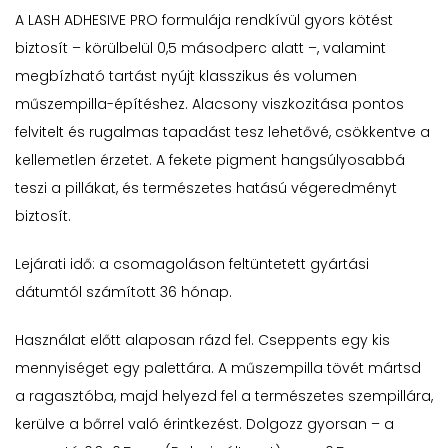
A LASH ADHESIVE PRO formulája rendkívül gyors kötést
biztosít – körülbelül 0,5 másodperc alatt –, valamint
megbízható tartást nyújt klasszikus és volumen
műszempilla-építéshez. Alacsony viszkozitása pontos
felvitelt és rugalmas tapadást tesz lehetővé, csökkentve a
kellemetlen érzetet. A fekete pigment hangsúlyosabbá
teszi a pillákat, és természetes hatású végeredményt
biztosít.
Lejárati idő: a csomagoláson feltüntetett gyártási
dátumtól számított 36 hónap.
Használat előtt alaposan rázd fel. Cseppents egy kis
mennyiséget egy palettára. A műszempilla tövét mártsd
a ragasztóba, majd helyezd fel a természetes szempillára,
kerülve a bőrrel való érintkezést. Dolgozz gyorsan – a