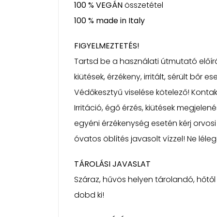
100 % VEGÁN
összetétel
100 % made in Italy
FIGYELMEZTETÉS!
Tartsd be a használati útmutató előír
kiütések, érzékeny, irritált, sérült bőr
Védőkesztyű viselése kötelező! Kontakt
Irritáció, égő érzés, kiütések megjelen
egyéni érzékenység esetén kérj orvosi
óvatos öblítés javasolt vízzel! Ne léle
TÁROLÁSI JAVASLAT
Száraz, hűvös helyen tárolandó, hőtől
dobd ki!