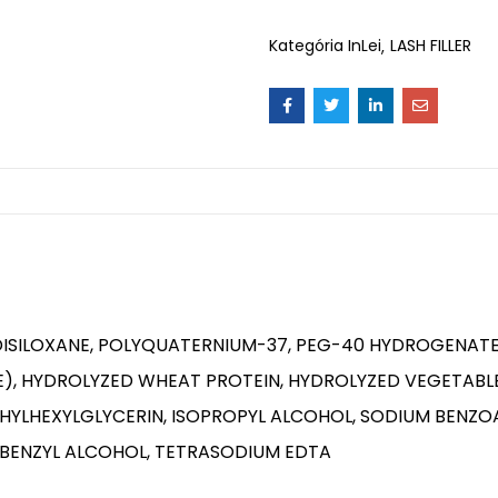
Kategória
InLei
LASH FILLER
DISILOXANE, POLYQUATERNIUM-37, PEG-40 HYDROGENATE
, HYDROLYZED WHEAT PROTEIN, HYDROLYZED VEGETABLE 
THYLHEXYLGLYCERIN, ISOPROPYL ALCOHOL, SODIUM BENZ
 BENZYL ALCOHOL, TETRASODIUM EDTA