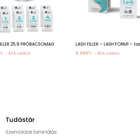
FILLER 25.9 PRÓBACSOMAG
LASH FILLER – LASH FORM1 – ta
Ft
8.661
Ft
- ÁFA nélkül
- ÁFA nélkül
Tudástár
Szemöldök laminálás