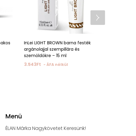
sakos
InLei LIGHT BROWN barna festék
LASH FILLER 
argánolajjal szempillára és
8.346
Ft
- 
szemöldökre – 15 ml
3.543
Ft
- ÁFA nélkül
Menü
ÉLAN Márka Nagykövetet Keresünk!