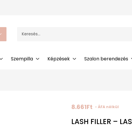
Szempilla
Képzések
Szalon berendezés
8.661
Ft
- ÁFA nélkül
LASH FILLER – L