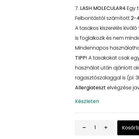
7.
LASH MOLECULAR4
Egy 
Felbontástól számított
2-4
A tasakos kiszerelés kiváló
is foglalkozik és nem min
Mindennapos használathoz 
TIPP!
A tasakokat csak eg
használat után ajánlott al
ragasztószalaggal is (pl.
Allergiateszt
elvégzése jav
Készleten
Kosár