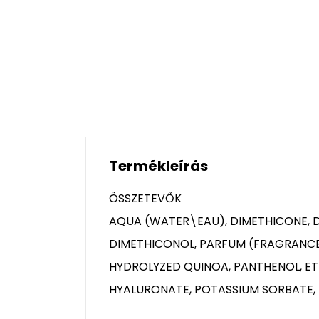
Termékleírás
ÖSSZETEVŐK
AQUA (WATER\EAU), DIMETHICONE, 
DIMETHICONOL, PARFUM (FRAGRANCE)
HYDROLYZED QUINOA, PANTHENOL, E
HYALURONATE, POTASSIUM SORBATE,