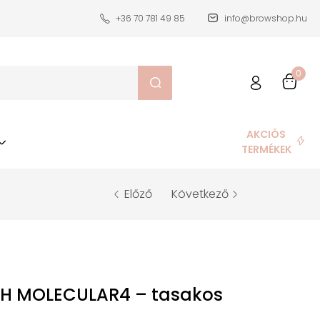
+36 70 781 49 85
info@browshop.hu
0
AKCIÓS
TERMÉKEK
Előző
Következő
ASH MOLECULAR4 – tasakos