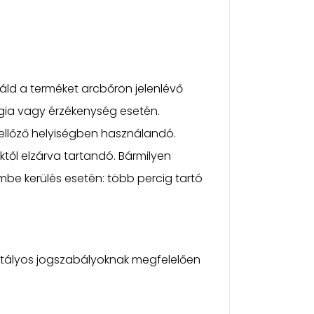
náld a terméket arcbőrön jelenlévő
lergia vagy érzékenység esetén.
szellőző helyiségben használandó.
ektől elzárva tartandó. Bármilyen
mbe kerülés esetén: több percig tartó
 hatályos jogszabályoknak megfelelően