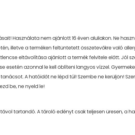
ásait! Használata nem ajánlott 16 éven aluliakon. Ne hasz
 esetén, illetve a terméken feltüntetett összetevőkre való al
lencse eltávolítása ajánlott a termék felvitele előtt. Jól 
ése esetén azonnal le kell öblíteni langyos vízzel. Gyermek
 tanácsot. A hatóidőt ne lépd túl! Szembe ne kerüljön! Sze
gezd be, ne nyeld le!
 távol tartandó. A tároló edényt csak teljesen üresen, a