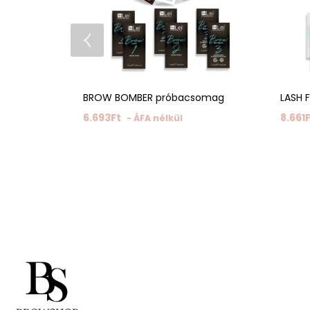
BROW BOMBER próbacsomag
LASH 
6.693
Ft
8.661
- ÁFA nélkül