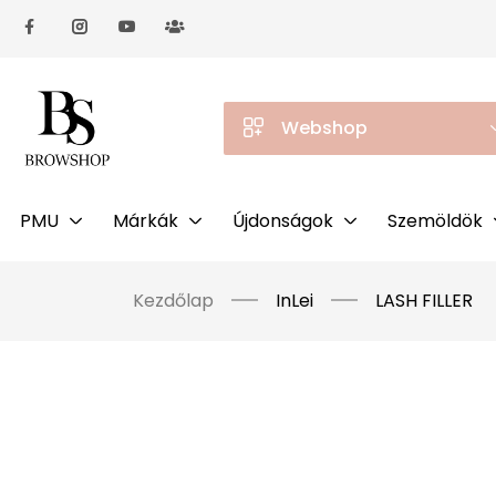
Webshop
PMU
Márkák
Újdonságok
Szemöldök
Kezdőlap
InLei
LASH FILLER