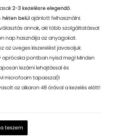
tasak
2-3 kezelésre elegendő
.
 héten belül
ajánlott felhasználni.
 választás annak, aki több szolgáltatással
den nap használja az anyagokat.
az üveges kiszerelést javasoljuk.
y aprócska pontban nyisd meg! Minden
aposan lezárni lehajtással és
 3M microfoam tapasszal)!
asolt az alkaron 48 órával a kezelés előtt!
ba teszem