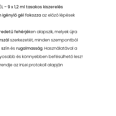
– 9 x 1,2 ml tasakos kiszerelés
 igénylő gél
fokozza
az előző lépések
redetű fehérjé
ken alapszik, melyek újra
rszál
szerkezetét, minden szempontból
,
szín
és
rugalmasság
. Használatával a
osabb és könnyebben befésülhető lesz!
endje az InLei protokoll alapján