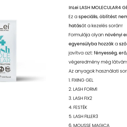
InLei LASH MOLECULAR4 GÉL 
Ez a
speciális
,
öblítést nem
hatás
át a kezelés során!
Formulája olyan
növényi e
egyensúlyba hozzák
a
sző
javítva azt:
fényesség
,
erő
végeredmény még látvány
Az anyagok használati sorr
1. FIXING GEL
2. LASH FORM1
3. LASH FIX2
4. FESTÉK
5. LASH FILLER3
6. MOUSSE MAGICA