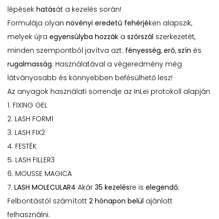
lépések
hatás
át a kezelés során!
Formulája olyan
növényi eredetű fehérjé
ken alapszik,
melyek újra
egyensúlyba hozzák
a
szőrszál
szerkezetét,
minden szempontból javítva azt:
fényesség
,
erő
,
szín
és
rugalmasság
. Használatával a végeredmény még
látványosabb és könnyebben befésülhető lesz!
Az anyagok használati sorrendje az InLei protokoll alapján
1. FIXING GEL
2. LASH FORM1
3. LASH FIX2
4. FESTÉK
5. LASH FILLER3
6. MOUSSE MAGICA
7.
LASH MOLECULAR4
Akár
35 kezelés
re is
elegendő
.
Felbontástól számított
2 hónapon belül
ajánlott
felhasználni.