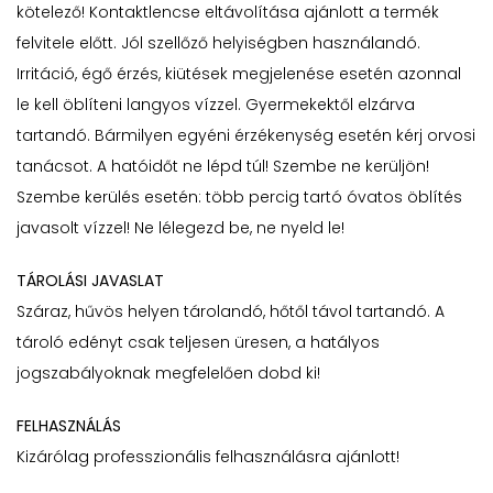
kötelező! Kontaktlencse eltávolítása ajánlott a termék
felvitele előtt. Jól szellőző helyiségben használandó.
Irritáció, égő érzés, kiütések megjelenése esetén azonnal
le kell öblíteni langyos vízzel. Gyermekektől elzárva
tartandó. Bármilyen egyéni érzékenység esetén kérj orvosi
tanácsot. A hatóidőt ne lépd túl! Szembe ne kerüljön!
Szembe kerülés esetén: több percig tartó óvatos öblítés
javasolt vízzel! Ne lélegezd be, ne nyeld le!
TÁROLÁSI JAVASLAT
Száraz, hűvös helyen tárolandó, hőtől távol tartandó. A
tároló edényt csak teljesen üresen, a hatályos
jogszabályoknak megfelelően dobd ki!
FELHASZNÁLÁS
Kizárólag professzionális felhasználásra ajánlott!