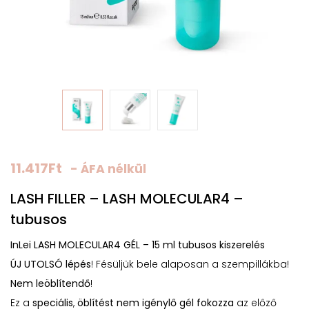
11.417
Ft
- ÁFA nélkül
LASH FILLER – LASH MOLECULAR4 –
tubusos
InLei LASH MOLECULAR4 GÉL – 15 ml tubusos kiszerelés
ÚJ UTOLSÓ lépés
! Fésüljük bele alaposan a szempillákba!
Nem leöblítendő
!
Ez a
speciális
,
öblítést nem igénylő gél
fokozza
az előző