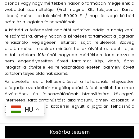
azonos vagy nagy mértékben hasonló formában megjelenik, a
weboldal üzemeltetője (Archimagine Kft., tulajdonos Karsai
János) másolt oldalanként 50.000 Ft / nap összegű kötbért
számláz a jogtalan felhasználónak.
A kötbért a felfedezést napjától számítva addig a napig kerül
felszámításra, amely napon a kérdéses tartalmakat a jogtalan
felhasználó véglegesen eltünteti saját felületéről. Szöveg
esetén másolt oldalnak minősül, ha az átvétel az adott teljes
oldal tartalom 10%-ánál nagyobb mértékben tartalmazza a
nem engedélyezetten átvett tartalmat. Kép, videó, ábra,
infografika átvétele és felhasználása esetén bármely átvett
tartalom teljes oldalnak számít.
Az átvétellel és a felhasználással a felhasználó kifejezetten
elfogadja ezen kötbér megállapodást. A fent említett tartalmak
átvételének és felhasználásának bizonyítására közjegyzői
internetes tartalomtanúsítást alkalmazunk, amely közokirat. A
közokirat költségét a kötbérrel együtt a jogtalan felhasználó
HU
köteles megtéríteni.
Kosárba teszem