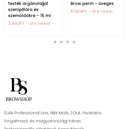
festék argánolajjal
Brow perm – üveges
szempillára és
8.504
Ft
- ÁFA nélkül
szemöldökre – 15 ml
3.543
Ft
- ÁFA nélkül
ÉLAN Professional Line, Nikk Molé, ZOLA hivatalos
forgalmazó és magyarországi tréner,
Professzionális oktatások, Konzultációk