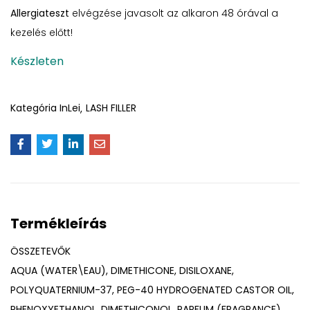
Allergiateszt
elvégzése javasolt az alkaron 48 órával a
kezelés előtt!
Készleten
Kategória
InLei
LASH FILLER
Termékleírás
ÖSSZETEVŐK
AQUA (WATER\EAU), DIMETHICONE, DISILOXANE,
POLYQUATERNIUM-37, PEG-40 HYDROGENATED CASTOR OIL,
PHENOXYETHANOL, DIMETHICONOL, PARFUM (FRAGRANCE),