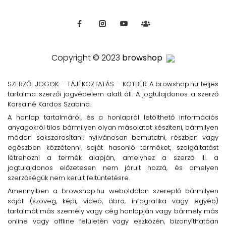
Copyright © 2023
browshop
SZERZŐI JOGOK – TÁJÉKOZTATÁS – KÖTBÉR A browshop.hu teljes
tartalma szerzői jogvédelem alatt áll. A jogtulajdonos a szerző
Karsainé Kardos Szabina.
A honlap tartalmáról, és a honlapról letölthető információs
anyagokról tilos bármilyen olyan másolatot készíteni, bármilyen
módon sokszorosítani, nyilvánosan bemutatni, részben vagy
egészben közzétenni, saját hasonló terméket, szolgáltatást
létrehozni a termék alapján, amelyhez a szerző ill. a
jogtulajdonos előzetesen nem járult hozzá, és amelyen
szerzőségük nem került feltüntetésre.
Amennyiben a browshop.hu weboldalon szereplő bármilyen
saját (szöveg, képi, videó, ábra, infografika vagy egyéb)
tartalmát más személy vagy cég honlapján vagy bármely más
online vagy offline felületén vagy eszközén, bizonyíthatóan