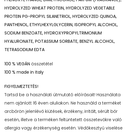
HYDROLYZED WHEAT PROTEIN, HYDROLYZED VEGETABLE
PROTEIN PG-PROPYL SILANETRIOL, HYDROLYZED QUINOA,
PANTHENOL, ETHYLHEXYLGLYCERIN, ISOPROPYL ALCOHOL,
SODIUM BENZOATE, HYDROXYPROPYLTRIMONIUM
HYALURONATE, POTASSIUM SORBATE, BENZYL ALCOHOL,
TETRASODIUM EDTA
100 % VEGÁN
összetétel
100 % made in Italy
FIGYELMEZTETÉS!
Tartsd be a használati útmutató előírásait! Használata
nem ajánlott 16 éven aluliakon. Ne használd a terméket
arcbőrön jelenlévő kiütések, érzékeny, irritált, sérült bőr
esetén, illetve a terméken feltüntetett összetevőkre való
allergia vagy érzékenység esetén. Védőkesztyű viselése