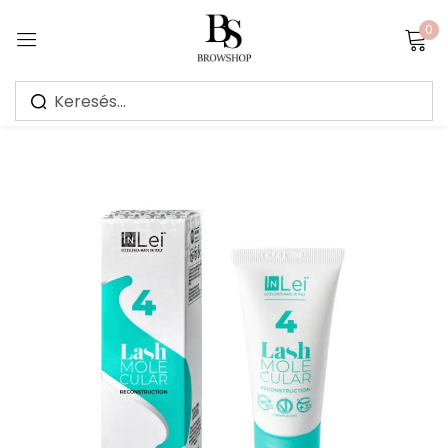
0
Sign in
Jegyezz meg
Elfelejtett jelszó?
Bejelentkezés
Create an account