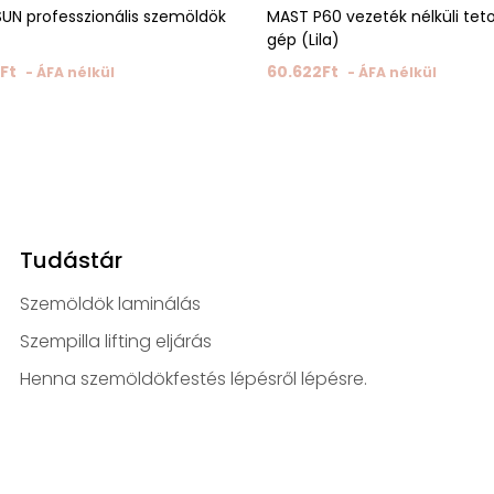
UN professzionális szemöldök
MAST P60 vezeték nélküli tet
gép (Lila)
Ft
60.622
Ft
- ÁFA nélkül
- ÁFA nélkül
Tudástár
Szemöldök laminálás
Szempilla lifting eljárás
Henna szemöldökfestés lépésről lépésre.