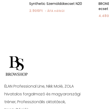
Synthetic Szemöldökecset N20
BRONS
ecset
2.906
Ft
- ÁFA nélkül
4.480
ÉLAN Professional Line, Nikk Molé, ZOLA
hivatalos forgalmazó és magyarországi
tréner, Professzionális oktatások,