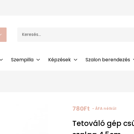
Szempilla
Képzések
Szalon berendezés
780
Ft
- ÁFA nélkül
Tetováló gép cs