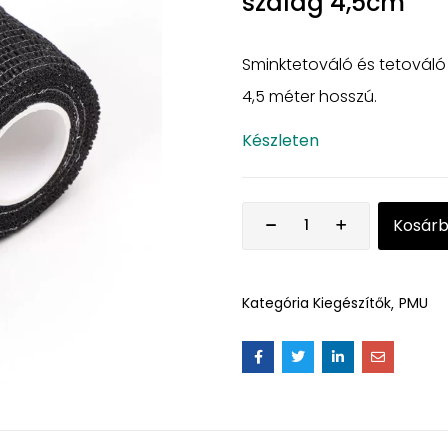
szalag 4,5cm
Sminktetováló és tetovál
4,5 méter hosszú.
Készleten
Kosár
Kategória
Kiegészítők
PMU