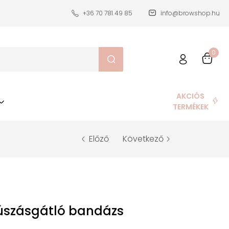
+36 70 781 49 85
info@browshop.hu
0
AKCIÓS
TERMÉKEK
Előző
Következő
úszásgátló bandázs