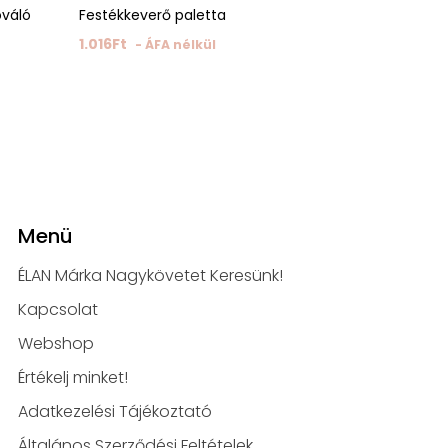
ováló
Festékkeverő paletta
Szempilla li
1.016
Ft
780
Ft
- ÁFA nélkül
- ÁF
Menü
ÉLAN Márka Nagykövetet Keresünk!
Kapcsolat
Webshop
Értékelj minket!
Adatkezelési Tájékoztató
Általános Szerződési Feltételek