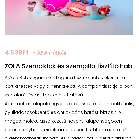
4.638
Ft
- ÁFA nélkül
ZOLA Szemöldök és szempilla tisztító hab
A Zola Bubblegum/Kék Lagúna tisztító hab előkészíti a
bőrt a festés vagy a henna előtt. A sampon tisztítja a bőrt,
zsírtalanít és antibakteriális hatású.
Az ír mohán alapuló egyedülálló összetétel antibakteriális,
gyulladáscsökkentő és antioxidáns hatást biztosít. A
magas molekulaszerkezetű növényi alapanyagokon
alapuló enyhe tenzidek kíméletesen tisztítják meg a bőrt
a dekorkozmetikumoktól és a faggyútól. A betain aktívan