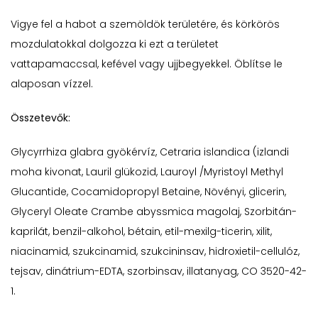
Vigye fel a habot a szemöldök területére, és körkörös
mozdulatokkal dolgozza ki ezt a területet
vattapamaccsal, kefével vagy ujjbegyekkel. Öblítse le
alaposan vízzel.
Összetevők:
Glycyrrhiza glabra gyökérvíz, Cetraria islandica (izlandi
moha kivonat, Lauril glükozid, Lauroyl /Myristoyl Methyl
Glucantide, Cocamidopropyl Betaine, Növényi, glicerin,
Glyceryl Oleate Crambe abyssmica magolaj, Szorbitán-
kaprilát, benzil-alkohol, bétain, etil-mexilg-ticerin, xilit,
niacinamid, szukcinamid, szukcininsav, hidroxietil-cellulóz,
tejsav, dinátrium-EDTA, szorbinsav, illatanyag, CO 3520-42-
1.