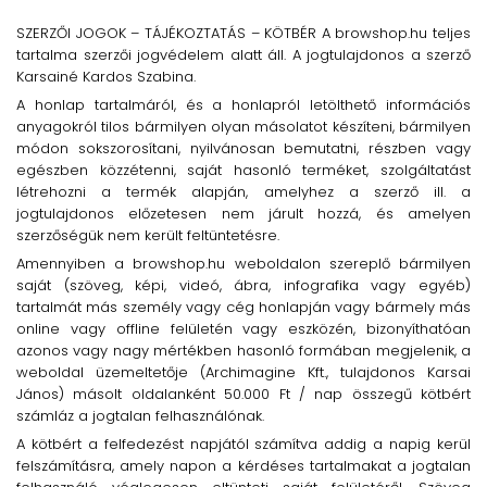
SZERZŐI JOGOK – TÁJÉKOZTATÁS – KÖTBÉR A browshop.hu teljes
tartalma szerzői jogvédelem alatt áll. A jogtulajdonos a szerző
Karsainé Kardos Szabina.
A honlap tartalmáról, és a honlapról letölthető információs
anyagokról tilos bármilyen olyan másolatot készíteni, bármilyen
módon sokszorosítani, nyilvánosan bemutatni, részben vagy
egészben közzétenni, saját hasonló terméket, szolgáltatást
létrehozni a termék alapján, amelyhez a szerző ill. a
jogtulajdonos előzetesen nem járult hozzá, és amelyen
szerzőségük nem került feltüntetésre.
Amennyiben a browshop.hu weboldalon szereplő bármilyen
saját (szöveg, képi, videó, ábra, infografika vagy egyéb)
tartalmát más személy vagy cég honlapján vagy bármely más
online vagy offline felületén vagy eszközén, bizonyíthatóan
azonos vagy nagy mértékben hasonló formában megjelenik, a
weboldal üzemeltetője (Archimagine Kft., tulajdonos Karsai
János) másolt oldalanként 50.000 Ft / nap összegű kötbért
számláz a jogtalan felhasználónak.
A kötbért a felfedezést napjától számítva addig a napig kerül
felszámításra, amely napon a kérdéses tartalmakat a jogtalan