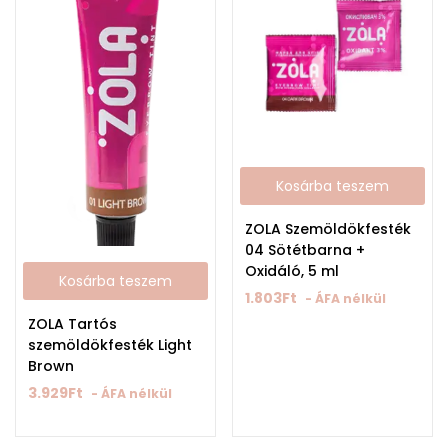
Kosárba teszem
ZOLA Szemöldökfesték
04 Sötétbarna +
Oxidáló, 5 ml
Kosárba teszem
1.803
Ft
- ÁFA nélkül
ZOLA Tartós
szemöldökfesték Light
Brown
3.929
Ft
- ÁFA nélkül