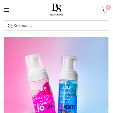
0
Sign in
Jegyezz meg
Elfelejtett jelszó?
Bejelentkezés
Create an account