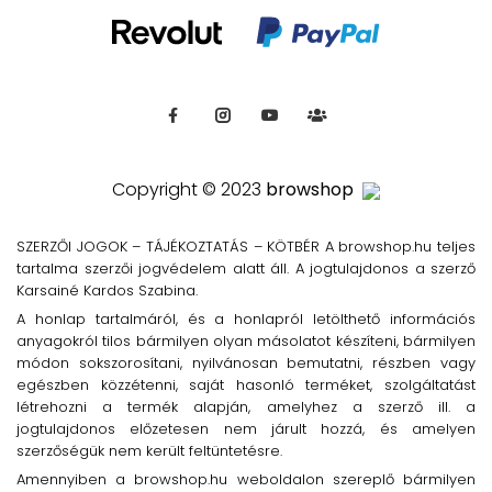
Copyright © 2023
browshop
SZERZŐI JOGOK – TÁJÉKOZTATÁS – KÖTBÉR A browshop.hu teljes
tartalma szerzői jogvédelem alatt áll. A jogtulajdonos a szerző
Karsainé Kardos Szabina.
A honlap tartalmáról, és a honlapról letölthető információs
anyagokról tilos bármilyen olyan másolatot készíteni, bármilyen
módon sokszorosítani, nyilvánosan bemutatni, részben vagy
egészben közzétenni, saját hasonló terméket, szolgáltatást
létrehozni a termék alapján, amelyhez a szerző ill. a
jogtulajdonos előzetesen nem járult hozzá, és amelyen
szerzőségük nem került feltüntetésre.
Amennyiben a browshop.hu weboldalon szereplő bármilyen