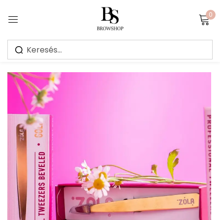
0
Sign in
Jegyezz meg
Elfelejtett jelszó?
Bejelentkezés
Create an account