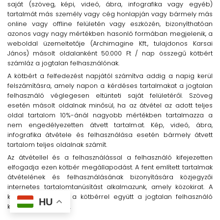
saját (szöveg, képi, videó, ábra, infografika vagy egyéb)
tartalmát más személy vagy cég honlapján vagy bármely más
online vagy offline felületén vagy eszközén, bizonyíthatóan
azonos vagy nagy mértékben hasonló formában megjelenik, a
weboldal üzemeltetője (Archimagine Kft., tulajdonos Karsai
János) másolt oldalanként 50.000 Ft / nap összegű kötbért
számláz a jogtalan felhasználónak.
A kötbért a felfedezést napjától számítva addig a napig kerül
felszámításra, amely napon a kérdéses tartalmakat a jogtalan
felhasználó véglegesen eltünteti saját felületéről. Szöveg
esetén másolt oldalnak minősül, ha az átvétel az adott teljes
oldal tartalom 10%-ánál nagyobb mértékben tartalmazza a
nem engedélyezetten átvett tartalmat. Kép, videó, ábra,
infografika átvétele és felhasználása esetén bármely átvett
tartalom teljes oldalnak számít.
Az átvétellel és a felhasználással a felhasználó kifejezetten
elfogadja ezen kötbér megállapodást. A fent említett tartalmak
átvételének és felhasználásának bizonyítására közjegyzői
internetes tartalomtanúsítást alkalmazunk, amely közokirat. A
közokirat költségét a kötbérrel együtt a jogtalan felhasználó
HU
köteles megtéríteni.