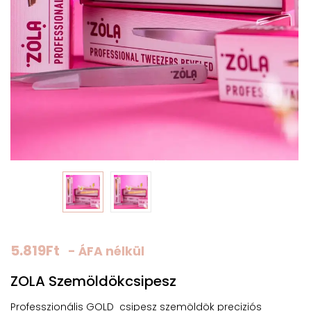
5.819
Ft
- ÁFA nélkül
ZOLA Szemöldökcsipesz
Professzionális GOLD csipesz szemöldök preciziós