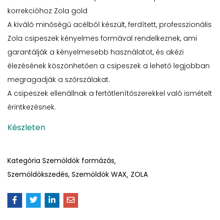
korrekcióhoz Zola gold
A kiváló minőségű acélból készült, ferdített, professzionális
Zola csipeszek kényelmes formával rendelkeznek, ami
garantálják a kényelmesebb használatot, és akézi
élezésének köszönhetően a csipeszek a lehető legjobban
megragadják a szőrszálakat.
A csipeszek ellenállnak a fertőtlenítőszerekkel való ismételt
érintkezésnek.
Készleten
Kategória
Szemöldök formázás
Szemöldökszedés, Szemöldök WAX
ZOLA