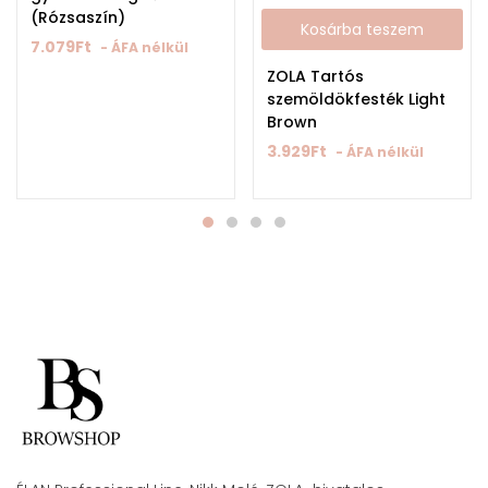
(Rózsaszín)
Kosárba teszem
7.079
Ft
- ÁFA nélkül
ZOLA Tartós
szemöldökfesték Light
Brown
3.929
Ft
- ÁFA nélkül