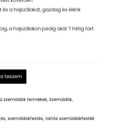
stést követően.
t és a hajszálakat, gazdag és élénk
ig, a hajszálakon pedig akár 7 hétig tart.
ba teszem
ű szemöldök termékek
Szemöldök
tés
szemöldökfestés
tartós szemöldökfesték