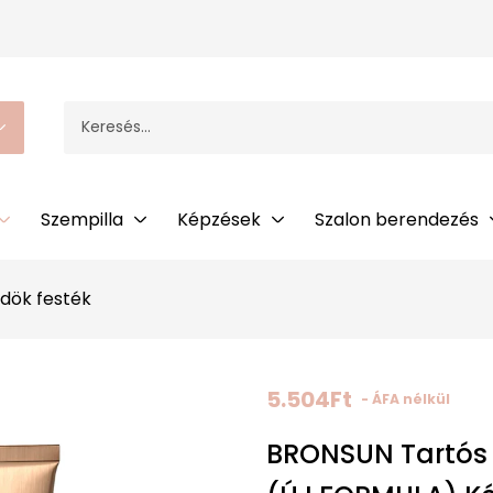
Szempilla
Képzések
Szalon berendezés
dök festék
5.504
Ft
- ÁFA nélkül
BRONSUN Tartós 