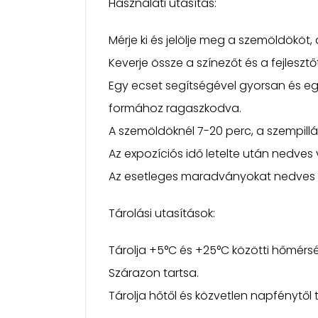
Használati utasítás:
Mérje ki és jelölje meg a szemöldököt, 
Keverje össze a színezőt és a fejlesz
Egy ecset segítségével gyorsan és egy
formához ragaszkodva.
A szemöldöknél 7-20 perc, a szempillák
Az expozíciós idő letelte után nedves 
Az esetleges maradványokat nedves v
Tárolási utasítások:
Tárolja +5°C és +25°C közötti hőmérsé
Szárazon tartsa.
Tárolja hőtől és közvetlen napfénytől 