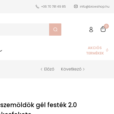
+36 70 781 49 85
info@browshop.hu
0
AKCIÓS
TERMÉKEK
Előző
Következő
szemöldök gél festék 2.0