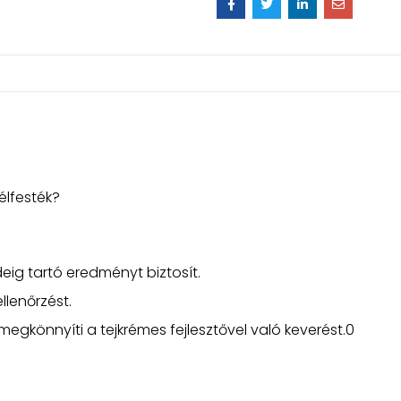
élfesték?
eig tartó eredményt biztosít.
llenőrzést.
 megkönnyíti a tejkrémes fejlesztővel való keverést.0