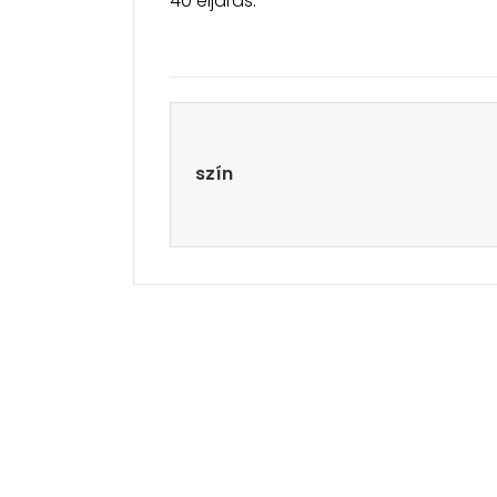
40 eljárás.
szín