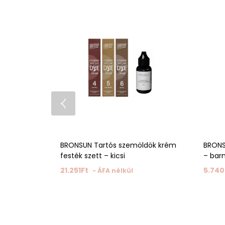
BRONSUN Tartós szemöldök krém
BRONS
festék szett – kicsi
– bar
21.251
Ft
5.740
- ÁFA nélkül