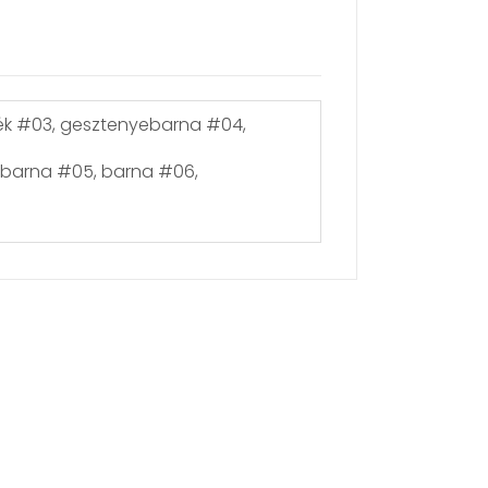
jkék #03, gesztenyebarna #04,
sbarna #05, barna #06,