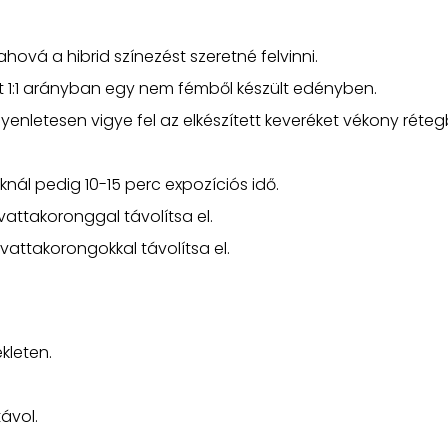
ahová a hibrid színezést szeretné felvinni.
tőt 1:1 arányban egy nem fémből készült edényben.
enletesen vigye fel az elkészített keveréket vékony réte
nál pedig 10-15 perc expozíciós idő.
vattakoronggal távolítsa el.
attakorongokkal távolítsa el.
kleten.
távol.