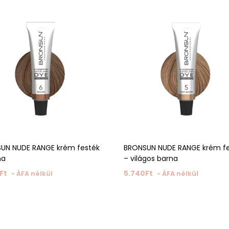
UN NUDE RANGE krém festék
BRONSUN NUDE RANGE krém f
na
– világos barna
Ft
5.740
Ft
- ÁFA nélkül
- ÁFA nélkül