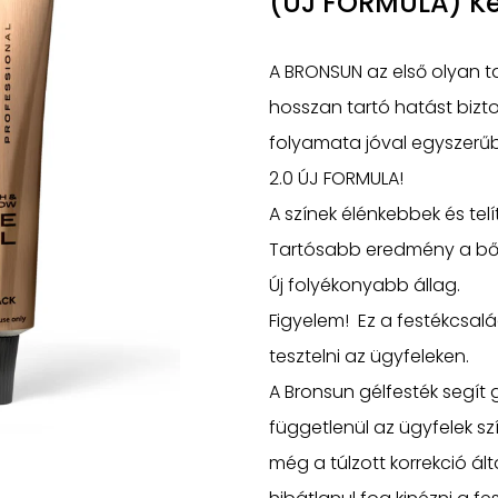
(ÚJ FORMULA) K
A BRONSUN az első olyan t
hosszan tartó hatást bizto
folyamata jóval egyszerű
2.0 ÚJ FORMULA!
A színek élénkebbek és telí
Tartósabb eredmény a bő
Új folyékonyabb állag.
Figyelem! Ez a festékcsalád 
tesztelni az ügyfeleken.
A Bronsun gélfesték segít 
függetlenül az ügyfelek s
még a túlzott korrekció ált