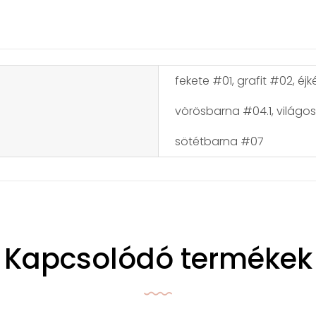
fekete #01, grafit #02, é
vörösbarna #04.1, világo
sötétbarna #07
Kapcsolódó termékek