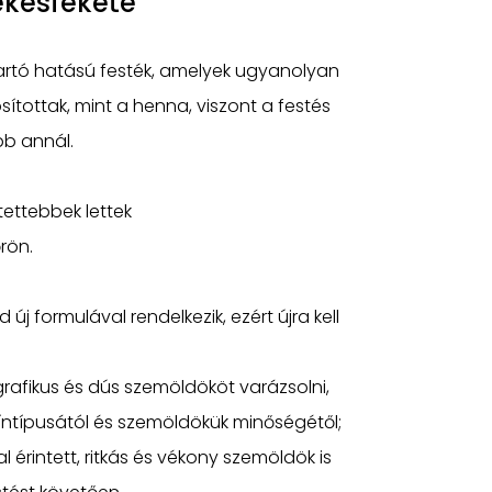
ékesfekete
artó hatású festék, amelyek ugyanolyan
sítottak, mint a henna, viszont a festés
bb annál.
tettebbek lettek
rön.
új formulával rendelkezik, ezért újra kell
grafikus és dús szemöldököt varázsolni,
zíntípusától és szemöldökük minőségétől;
al érintett, ritkás és vékony szemöldök is