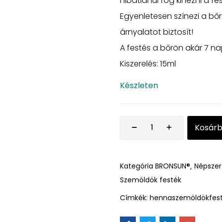
hibátlanul fog kinézni a fe
Egyenletesen színezi a bőr
árnyalatot biztosít!
A festés a bőrön akár 7 nap
Kiszerelés: 15ml
Készleten
Kosár
Kategória
BRONSUN®
Népszer
Szemöldök festék
Címkék:
hennaszemöldökfes