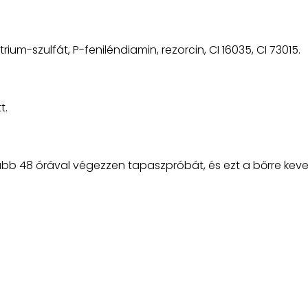
trium-szulfát, P-feniléndiamin, rezorcin, CI 16035, CI 73015.
t.
lább 48 órával végezzen tapaszpróbát, és ezt a bőrre kever