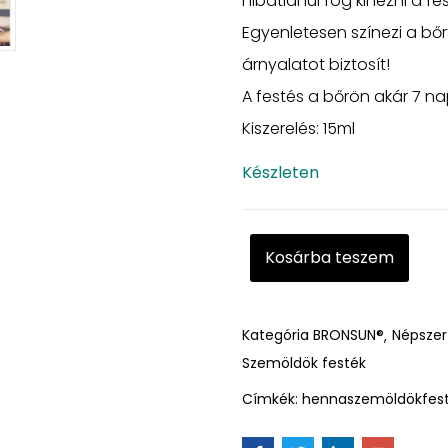
hibátlanul fog kinézni a fe
Egyenletesen színezi a bőr
árnyalatot biztosít!
A festés a bőrön akár 7 nap
Kiszerelés: 15ml
Készleten
Kosárba teszem
Kategória
BRONSUN®
Népszer
Szemöldök festék
Címkék:
hennaszemöldökfes