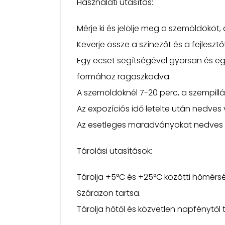
Használati utasítás:
Mérje ki és jelölje meg a szemöldököt, 
Keverje össze a színezőt és a fejlesz
Egy ecset segítségével gyorsan és egy
formához ragaszkodva.
A szemöldöknél 7-20 perc, a szempillák
Az expozíciós idő letelte után nedves 
Az esetleges maradványokat nedves v
Tárolási utasítások:
Tárolja +5°C és +25°C közötti hőmérsé
Szárazon tartsa.
Tárolja hőtől és közvetlen napfénytől 