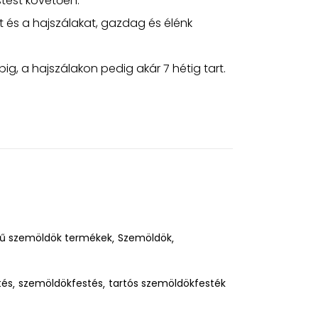
stést követően.
t és a hajszálakat, gazdag és élénk
ig, a hajszálakon pedig akár 7 hétig tart.
ű szemöldök termékek
Szemöldök
tés
szemöldökfestés
tartós szemöldökfesték