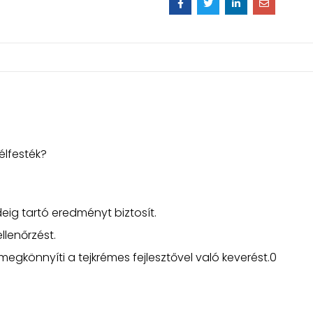
élfesték?
eig tartó eredményt biztosít.
llenőrzést.
 megkönnyíti a tejkrémes fejlesztővel való keverést.0