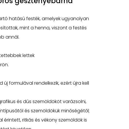
örös gesztenyebarna
artó hatású festék, amelyek ugyanolyan
sítottak, mint a henna, viszont a festés
bb annál.
tettebbek lettek
rön.
új formulával rendelkezik, ezért újra kell
grafikus és dús szemöldököt varázsolni,
zíntípusától és szemöldökük minőségétől;
al érintett, ritkás és vékony szemöldök is