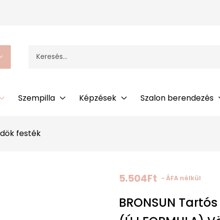
Szempilla
Képzések
Szalon berendezés
dök festék
5.504
Ft
- ÁFA nélkül
BRONSUN Tartós 