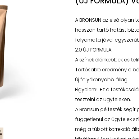
(ÚJ FORMULA) V
A BRONSUN az első olyan t
hosszan tartó hatást bizto
folyamata jóval egyszerű
2.0 ÚJ FORMULA!
A színek élénkebbek és telí
Tartósabb eredmény a bő
Új folyékonyabb állag.
Figyelem! Ez a festékcsalád 
tesztelni az ügyfeleken.
A Bronsun gélfesték segít 
függetlenül az ügyfelek s
még a túlzott korrekció ált