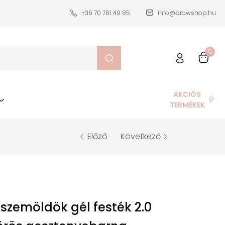
+36 70 781 49 85
info@browshop.hu
0
AKCIÓS
TERMÉKEK
Előző
Következő
szemöldök gél festék 2.0