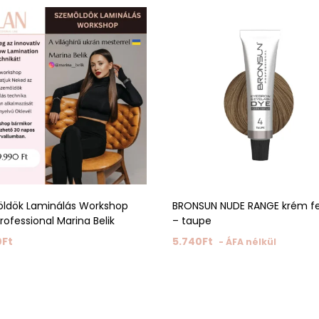
ldök Laminálás Workshop
BRONSUN NUDE RANGE krém f
rofessional Marina Belik
– taupe
0
Ft
5.740
Ft
- ÁFA nélkül