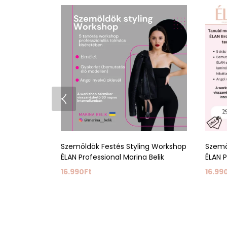
Szemöldök Festés Styling Workshop
Szemö
ÉLAN Professional Marina Belik
ÉLAN P
16.990
Ft
16.99