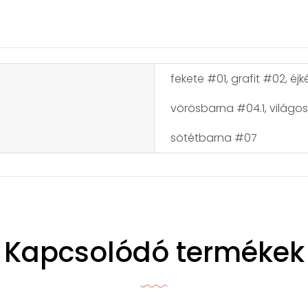
fekete #01, grafit #02, é
vörösbarna #04.1, világo
sötétbarna #07
Kapcsolódó termékek