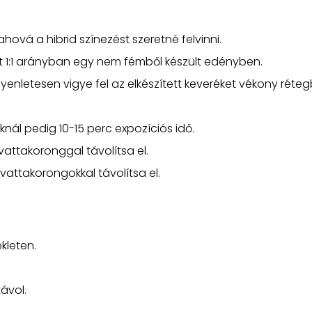
ahová a hibrid színezést szeretné felvinni.
tőt 1:1 arányban egy nem fémből készült edényben.
enletesen vigye fel az elkészített keveréket vékony réte
nál pedig 10-15 perc expozíciós idő.
vattakoronggal távolítsa el.
attakorongokkal távolítsa el.
kleten.
távol.