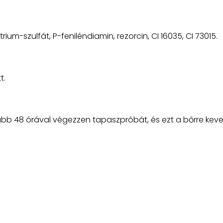
trium-szulfát, P-feniléndiamin, rezorcin, CI 16035, CI 73015.
t.
lább 48 órával végezzen tapaszpróbát, és ezt a bőrre kever