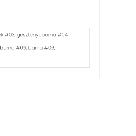
jkék #03, gesztenyebarna #04,
sbarna #05, barna #06,