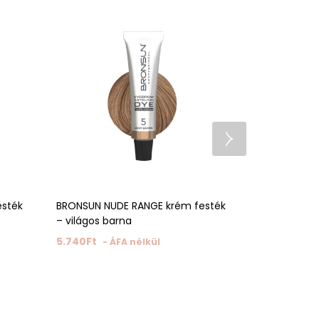
esték
BRONSUN NUDE RANGE krém festék
Fehér szemö
– világos barna
1.016
Ft
- ÁF
5.740
Ft
- ÁFA nélkül