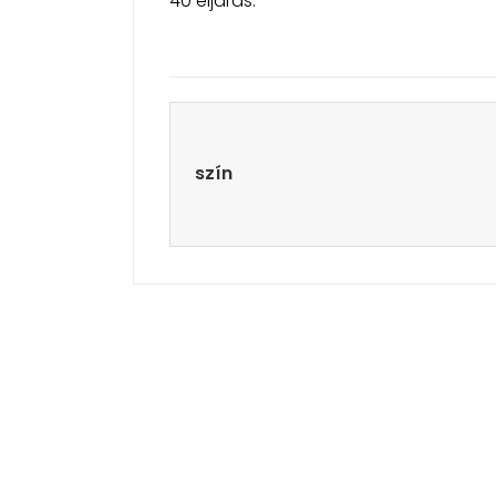
40 eljárás.
szín