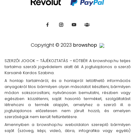
Copyright © 2023
browshop
SZERZŐI JOGOK – TÁJÉKOZTATÁS – KÖTBÉR A browshop.hu teljes
tartalma szerzői jogvédelem alatt áll. A jogtulajdonos a szerző
Karsainé Kardos Szabina.
A honlap tartalmáról, és a honlapról letölthető információs
anyagokról tilos bármilyen olyan másolatot készíteni, bármilyen
módon sokszorosítani, nyilvánosan bemutatni, részben vagy
egészben közzétenni, saját hasonló terméket, szolgáltatást
létrehozni a termék alapján, amelyhez a szerző ill. a
jogtulajdonos előzetesen nem járult hozzá, és amelyen
szerzőségük nem került feltüntetésre.
Amennyiben a browshop.hu weboldalon szereplő bármilyen
saját (szöveg, képi, videó, ábra, infografika vagy egyéb)