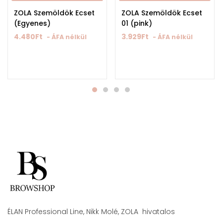
ZOLA Szemöldök Ecset
ZOLA Szemöldök Ecset
(Egyenes)
01 (pink)
4.480
Ft
3.929
Ft
- ÁFA nélkül
- ÁFA nélkül
ÉLAN Professional Line, Nikk Molé, ZOLA hivatalos