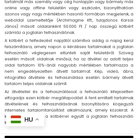
tartalmát más személy vagy cég honlapján vagy bármely más
online vagy offline felületén vagy eszközén, bizonyíthatóan
azonos vagy nagy mértékben hasonló formában megjelenik, a
weboldal üzemeltetője (Archimagine Kft., tulajdonos Karsai
János) másolt oldalanként 50.000 Ft / nap összegű kötbért
számláz a jogtalan felhasználónak.
A kötbért a felfedezést napjától számítva addig a napig kerül
felszámításra, amely napon a kérdéses tartalmakat a jogtalan
felhasználó véglegesen eltünteti saját felületéről. Szöveg
esetén másolt oldalnak minősül, ha az átvétel az adott teljes
oldal tartalom 10%-ánál nagyobb mértékben tartalmazza a
nem engedélyezetten átvett tartalmat. Kép, videó, ábra,
infografika átvétele és felhasználása esetén bármely átvett
tartalom teljes oldalnak számít.
Az átvétellel és a felhasználással a felhasználó kifejezetten
elfogadja ezen kötbér megállapodást. A fent említett tartalmak
átvételének és felhasználásának bizonyítására közjegyzői
internetes tartalomtanúsítást alkalmazunk, amely közokirat. A
közokirat költségét a kötbérrel együtt a jogtalan felhasználó
HU
köteles megtéríteni.