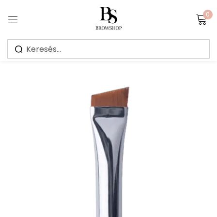
0
Sign in
Jegyezz meg
Elfelejtett jelszó?
Bejelentkezés
Create an account